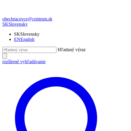
obecbracovce@centrum.sk
SK
Slovensky
SK
Slovensky
EN
English
Hľadaný výraz
rozšírené vyhľadávanie