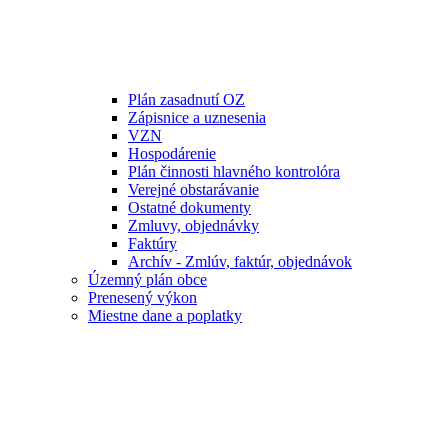
Plán zasadnutí OZ
Zápisnice a uznesenia
VZN
Hospodárenie
Plán činnosti hlavného kontrolóra
Verejné obstarávanie
Ostatné dokumenty
Zmluvy, objednávky
Faktúry
Archív - Zmlúv, faktúr, objednávok
Územný plán obce
Prenesený výkon
Miestne dane a poplatky