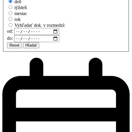
deň
týždeň
mesiac
rok
Vyhľadať dok. v rozmedzí:
od:
do:
Reset
Hľadať