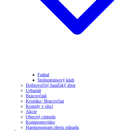
Futbal
Stolnotenisový klub
Dobrovoľný hasičský zbor
Urbariát
Bracovčatá
Kronika ⁄ Bracovčan
Kostoly v obci
Akcie
Obecný cintorín
Kompostovisko
Harmonogram zberu odpadu