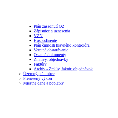
Plán zasadnutí OZ
Zápisnice a uznesenia
VZN
Hospodárenie
Plán činnosti hlavného kontrolóra
Verejné obstarávanie
Ostatné dokumenty
Zmluvy, objednávky
Faktúry
Archív - Zmlúv, faktúr, objednávok
Územný plán obce
Prenesený výkon
Miestne dane a poplatky