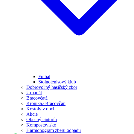
Futbal
Stolnotenisový klub
Dobrovoľný hasičský zbor
Urbariát
Bracovčatá
Kronika ⁄ Bracovčan
Kostoly v obci
Akcie
Obecný cintorín
Kompostovisko
Harmonogram zberu odpadu