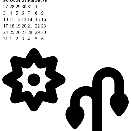
Po
Ut
St
Št
Pia
So
Ne
27
28
29
30
31
1
2
3
4
5
6
7
8
9
10
11
12
13
14
15
16
17
18
19
20
21
22
23
24
25
26
27
28
29
30
31
1
2
3
4
5
6