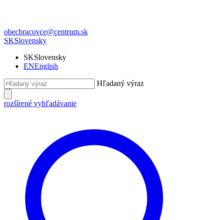
obecbracovce@centrum.sk
SK
Slovensky
SK
Slovensky
EN
English
Hľadaný výraz
rozšírené vyhľadávanie