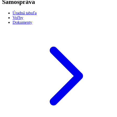
Samospráva
Úradná tabuľa
Voľby
Dokumenty