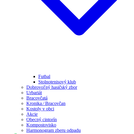
Futbal
Stolnotenisový klub
Dobrovoľný hasičský zbor
Urbariát
Bracovčatá
Kronika ⁄ Bracovčan
Kostoly v obci
Akcie
Obecný cintorín
Kompostovisko
Harmonogram zberu odpadu