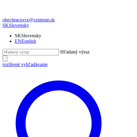
obecbracovce@centrum.sk
SK
Slovensky
SK
Slovensky
EN
English
Hľadaný výraz
rozšírené vyhľadávanie