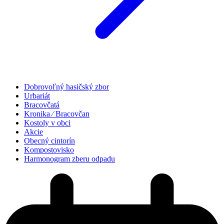
Dobrovoľný hasičský zbor
Urbariát
Bracovčatá
Kronika ⁄ Bracovčan
Kostoly v obci
Akcie
Obecný cintorín
Kompostovisko
Harmonogram zberu odpadu