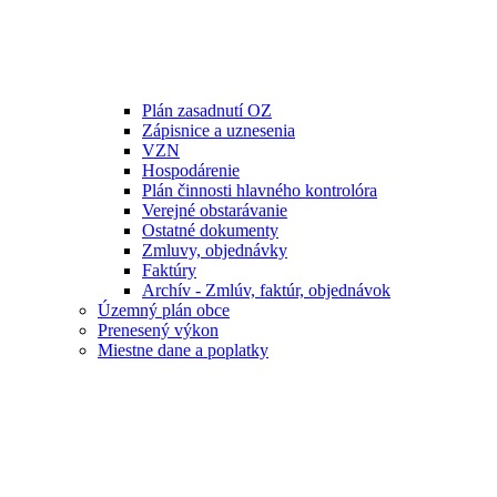
Plán zasadnutí OZ
Zápisnice a uznesenia
VZN
Hospodárenie
Plán činnosti hlavného kontrolóra
Verejné obstarávanie
Ostatné dokumenty
Zmluvy, objednávky
Faktúry
Archív - Zmlúv, faktúr, objednávok
Územný plán obce
Prenesený výkon
Miestne dane a poplatky