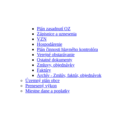
Plán zasadnutí OZ
Zápisnice a uznesenia
VZN
Hospodárenie
Plán činnosti hlavného kontrolóra
Verejné obstarávanie
Ostatné dokumenty
Zmluvy, objednávky
Faktúry
Archív - Zmlúv, faktúr, objednávok
Územný plán obce
Prenesený výkon
Miestne dane a poplatky