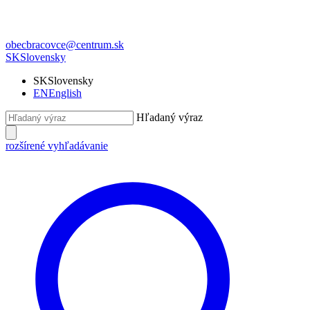
obecbracovce@centrum.sk
SK
Slovensky
SK
Slovensky
EN
English
Hľadaný výraz
rozšírené vyhľadávanie