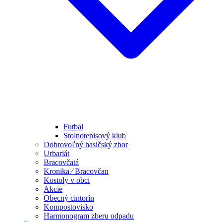
Futbal
Stolnotenisový klub
Dobrovoľný hasičský zbor
Urbariát
Bracovčatá
Kronika ⁄ Bracovčan
Kostoly v obci
Akcie
Obecný cintorín
Kompostovisko
Harmonogram zberu odpadu