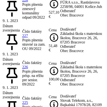
228
FÚRA s.r.o., Rastislavova
Popis plnenia
2258/98, 04001 Košice-Juh
zmesový
Odberateľ
527,10
komunálny
Obec Bracovce
€
odpad 09/2022
9. 1. 2023
Dátum
Dodávateľ
Cena
zverejnenia
Číslo faktúry
Základná škola s materskou
227
školou, Bracovce 26, 26,
Popis plnenia
07205 Bracovce
stravné za zam.
51,48
Odberateľ
OU 09/2022
€
Obec Bracovce
9. 1. 2023
Dátum
Číslo faktúry
Dodávateľ
Cena
zverejnenia
226
Základná škola s materskou
Popis plnenia
školou, Bracovce 26, 26,
prísp. na réžiu
07205 Bracovce
100,00
pre senior.
Odberateľ
€
09/2022
Obec Bracovce
9. 1. 2023
Dátum
Dodávateľ
Cena
zverejnenia
Číslo faktúry
Slovak Telekom, a.s.,
225
Bajkalská 17978/28, 82109
Popis plnenia