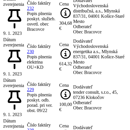
Dodávateľ
Číslo faktúry
Cena
zverejnenia
Východoslovenská
232
distribučná, a.s., Mlynská
Popis plnenia
837/31, 04001 Košice-Staré
poskyt. služieb.
Mesto
304,68
osvetl. obec
Odberateľ
€
Bracovce
Obec Bracovce
9. 1. 2023
Dátum
Dodávateľ
Cena
zverejnenia
Číslo faktúry
Východoslovenská
230
energetika a.s., Mlynská
Popis plnenia
837/31, 04001 Košice-Staré
elektrina
Mesto
614,32
OU+KD
Odberateľ
€
Obec Bracovce
9. 1. 2023
Dátum
Číslo faktúry
Cena
zverejnenia
Dodávateľ
229
tender consult, s.r.o., 45,
Popis plnenia
07236 Klokočov
poskyt. odb.
Odberateľ
100,00
porad. pri ver.
Obec Bracovce
€
obst. 09/22
9. 1. 2023
Dátum
Číslo faktúry
Cena
zverejnenia
Dodávateľ