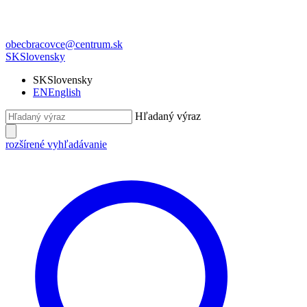
obecbracovce@centrum.sk
SK
Slovensky
SK
Slovensky
EN
English
Hľadaný výraz
rozšírené vyhľadávanie