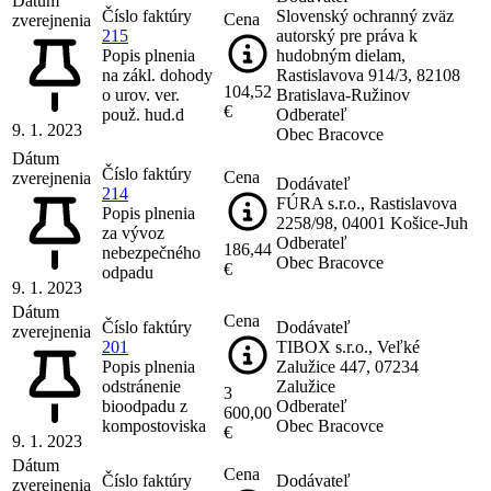
Dátum
Číslo faktúry
Slovenský ochranný zväz
Cena
zverejnenia
215
autorský pre práva k
Popis plnenia
hudobným dielam,
na zákl. dohody
Rastislavova 914/3, 82108
104,52
o urov. ver.
Bratislava-Ružinov
€
použ. hud.d
Odberateľ
9. 1. 2023
Obec Bracovce
Dátum
Číslo faktúry
Cena
zverejnenia
Dodávateľ
214
FÚRA s.r.o., Rastislavova
Popis plnenia
2258/98, 04001 Košice-Juh
za vývoz
Odberateľ
186,44
nebezpečného
Obec Bracovce
€
odpadu
9. 1. 2023
Dátum
Cena
Číslo faktúry
Dodávateľ
zverejnenia
201
TIBOX s.r.o., Veľké
Popis plnenia
Zalužice 447, 07234
odstránenie
Zalužice
3
bioodpadu z
Odberateľ
600,00
kompostoviska
Obec Bracovce
€
9. 1. 2023
Dátum
Cena
Číslo faktúry
Dodávateľ
zverejnenia