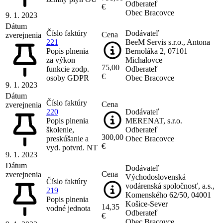
Odberateľ
€
Obec Bracovce
9. 1. 2023
Dátum
Číslo faktúry
Dodávateľ
Cena
zverejnenia
221
BeeM Servis s.r.o., Antona
Popis plnenia
Bernoláka 2, 07101
za výkon
Michalovce
75,00
funkcie zodp.
Odberateľ
€
osoby GDPR
Obec Bracovce
9. 1. 2023
Dátum
Číslo faktúry
Cena
zverejnenia
220
Dodávateľ
Popis plnenia
MERENAT, s.r.o.
školenie,
Odberateľ
300,00
preskúšanie a
Obec Bracovce
€
vyd. potvrd. NT
9. 1. 2023
Dátum
Dodávateľ
Cena
zverejnenia
Východoslovenská
Číslo faktúry
vodárenská spoločnosť, a.s.,
219
Komenského 62/50, 04001
Popis plnenia
Košice-Sever
14,35
vodné jednota
Odberateľ
€
Obec Bracovce