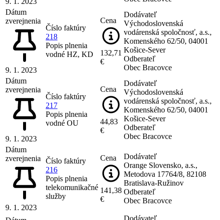
9. 1. 2023
Dátum
Dodávateľ
Cena
zverejnenia
Východoslovenská
Číslo faktúry
vodárenská spoločnosť, a.s.,
218
Komenského 62/50, 04001
Popis plnenia
Košice-Sever
132,71
vodné HZ, KD
Odberateľ
€
Obec Bracovce
9. 1. 2023
Dátum
Dodávateľ
Cena
zverejnenia
Východoslovenská
Číslo faktúry
vodárenská spoločnosť, a.s.,
217
Komenského 62/50, 04001
Popis plnenia
Košice-Sever
44,83
vodné OU
Odberateľ
€
Obec Bracovce
9. 1. 2023
Dátum
Dodávateľ
Cena
zverejnenia
Číslo faktúry
Orange Slovensko, a.s.,
216
Metodova 17764/8, 82108
Popis plnenia
Bratislava-Ružinov
telekomunikačné
141,38
Odberateľ
služby
€
Obec Bracovce
9. 1. 2023
Dodávateľ