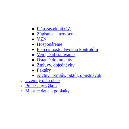
Plán zasadnutí OZ
Zápisnice a uznesenia
VZN
Hospodárenie
Plán činnosti hlavného kontrolóra
Verejné obstarávanie
Ostatné dokumenty
Zmluvy, objednávky
Faktúry
Archív - Zmlúv, faktúr, objednávok
Územný plán obce
Prenesený výkon
Miestne dane a poplatky