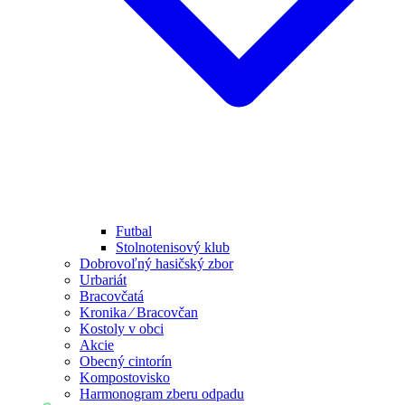
Futbal
Stolnotenisový klub
Dobrovoľný hasičský zbor
Urbariát
Bracovčatá
Kronika ⁄ Bracovčan
Kostoly v obci
Akcie
Obecný cintorín
Kompostovisko
Harmonogram zberu odpadu