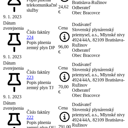
Bratislava-Ružinov
telekomunikačné
24,62
Odberateľ
služby
€
Obec Bracovce
9. 1. 2023
Dátum
Dodávateľ
Cena
zverejnenia
Slovenský plynárenský
Číslo faktúry
priemysel, a.s., Mlynské nivy
224
4924/44A, 82109 Bratislava-
Popis plnenia
Ružinov
96,00
zemný plyn DP
Odberateľ
€
Obec Bracovce
9. 1. 2023
Dátum
Dodávateľ
Cena
zverejnenia
Slovenský plynárenský
Číslo faktúry
priemysel, a.s., Mlynské nivy
223
4924/44A, 82109 Bratislava-
Popis plnenia
Ružinov
70,00
zemný plyn TJ
Odberateľ
€
Obec Bracovce
9. 1. 2023
Dátum
Dodávateľ
Cena
zverejnenia
Slovenský plynárenský
Číslo faktúry
priemysel, a.s., Mlynské nivy
222
4924/44A, 82109 Bratislava-
Popis plnenia
Ružinov
791,00
zemný plyn OU