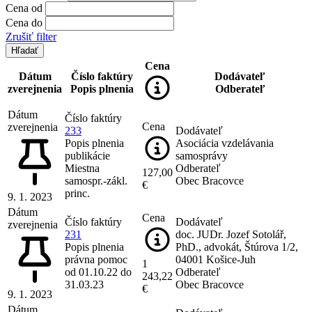
Cena od
Cena do
Zrušiť filter
Cena
Dátum
Číslo faktúry
Dodávateľ
zverejnenia
Popis plnenia
Odberateľ
Dátum
Číslo faktúry
Cena
zverejnenia
233
Dodávateľ
Popis plnenia
Asociácia vzdelávania
publikácie
samosprávy
Miestna
Odberateľ
127,00
samospr.-zákl.
Obec Bracovce
€
princ.
9. 1. 2023
Dátum
Cena
Číslo faktúry
Dodávateľ
zverejnenia
231
doc. JUDr. Jozef Sotolář,
Popis plnenia
PhD., advokát, Štúrova 1/2,
právna pomoc
04001 Košice-Juh
1
od 01.10.22 do
Odberateľ
243,22
31.03.23
Obec Bracovce
€
9. 1. 2023
Dátum