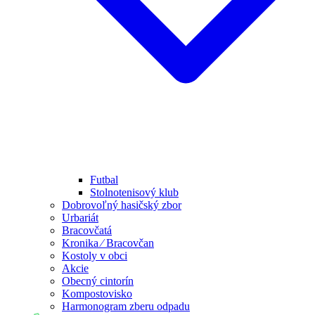
Futbal
Stolnotenisový klub
Dobrovoľný hasičský zbor
Urbariát
Bracovčatá
Kronika ⁄ Bracovčan
Kostoly v obci
Akcie
Obecný cintorín
Kompostovisko
Harmonogram zberu odpadu