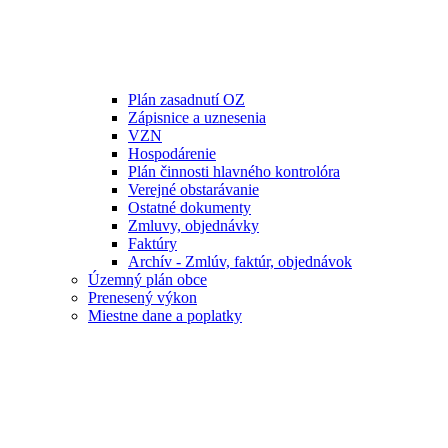
Plán zasadnutí OZ
Zápisnice a uznesenia
VZN
Hospodárenie
Plán činnosti hlavného kontrolóra
Verejné obstarávanie
Ostatné dokumenty
Zmluvy, objednávky
Faktúry
Archív - Zmlúv, faktúr, objednávok
Územný plán obce
Prenesený výkon
Miestne dane a poplatky