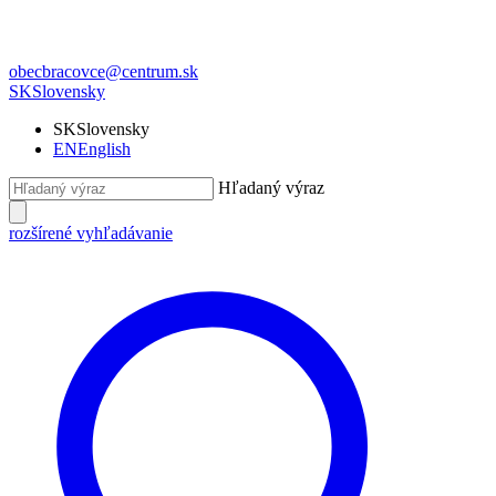
obecbracovce@centrum.sk
SK
Slovensky
SK
Slovensky
EN
English
Hľadaný výraz
rozšírené vyhľadávanie