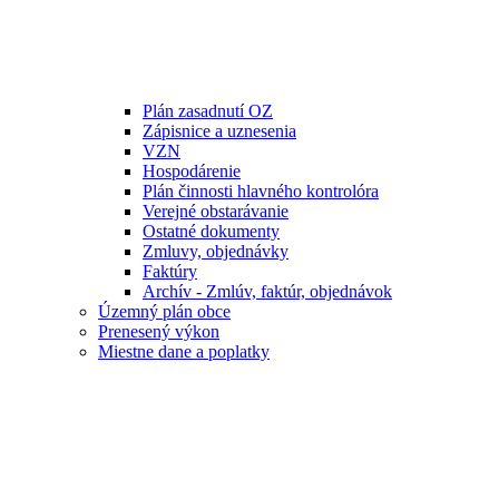
Plán zasadnutí OZ
Zápisnice a uznesenia
VZN
Hospodárenie
Plán činnosti hlavného kontrolóra
Verejné obstarávanie
Ostatné dokumenty
Zmluvy, objednávky
Faktúry
Archív - Zmlúv, faktúr, objednávok
Územný plán obce
Prenesený výkon
Miestne dane a poplatky