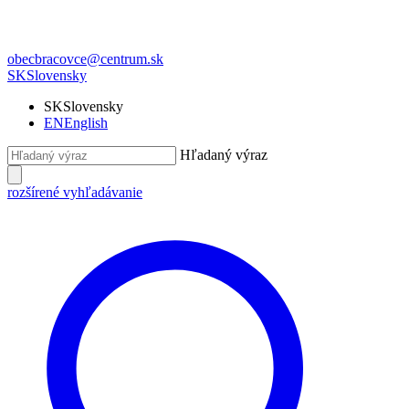
obecbracovce@centrum.sk
SK
Slovensky
SK
Slovensky
EN
English
Hľadaný výraz
rozšírené vyhľadávanie