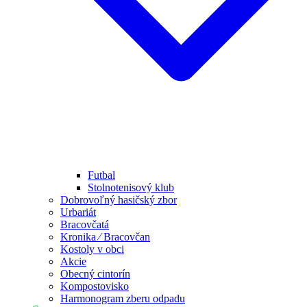
Futbal
Stolnotenisový klub
Dobrovoľný hasičský zbor
Urbariát
Bracovčatá
Kronika ⁄ Bracovčan
Kostoly v obci
Akcie
Obecný cintorín
Kompostovisko
Harmonogram zberu odpadu