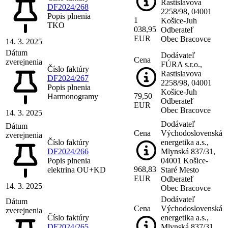
Rastislavova
DF2024/268
2258/98, 04001
Popis plnenia
1
Košice-Juh
TKO
038,95
Odberateľ
EUR
Obec Bracovce
14. 3. 2025
Dátum
Dodávateľ
Cena
zverejnenia
FÚRA s.r.o.,
Číslo faktúry
Rastislavova
DF2024/267
2258/98, 04001
Popis plnenia
Košice-Juh
79,50
Harmonogramy
Odberateľ
EUR
Obec Bracovce
14. 3. 2025
Dodávateľ
Dátum
Cena
Východoslovenská
zverejnenia
Číslo faktúry
energetika a.s.,
DF2024/266
Mlynská 837/31,
Popis plnenia
04001 Košice-
968,83
elektrina OU+KD
Staré Mesto
EUR
Odberateľ
14. 3. 2025
Obec Bracovce
Dodávateľ
Dátum
Cena
Východoslovenská
zverejnenia
Číslo faktúry
energetika a.s.,
DF2024/265
Mlynská 837/31,