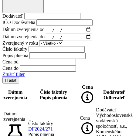
Dodávateľ
IČO Dodávatelia
Dátum zverejnenia od
Dátum zverejnenia do
Zverejnený v roku
Číslo faktúry
Popis plnenia
Cena od
Cena do
Zrušiť filter
Cena
Dátum
Číslo faktúry
Dodávateľ
zverejnenia
Popis plnenia
Odberateľ
Dodávateľ
Dátum
Východoslovenská
Cena
zverejnenia
vodárenská
Číslo faktúry
spoločnosť, a.s.,
DF2024/271
Komenského
Popis plnenia