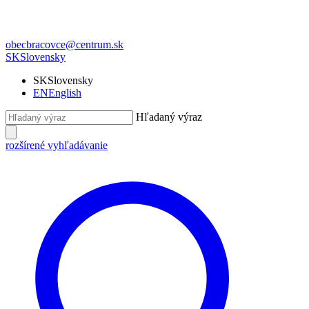
obecbracovce@centrum.sk
SK
Slovensky
SK
Slovensky
EN
English
Hľadaný výraz
rozšírené vyhľadávanie