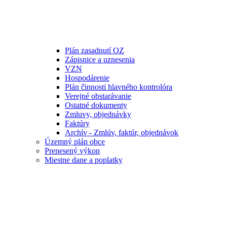
Plán zasadnutí OZ
Zápisnice a uznesenia
VZN
Hospodárenie
Plán činnosti hlavného kontrolóra
Verejné obstarávanie
Ostatné dokumenty
Zmluvy, objednávky
Faktúry
Archív - Zmlúv, faktúr, objednávok
Územný plán obce
Prenesený výkon
Miestne dane a poplatky