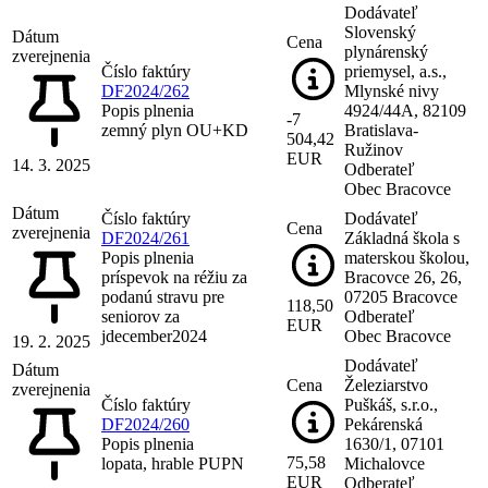
Dodávateľ
Slovenský
Dátum
Cena
plynárenský
zverejnenia
Číslo faktúry
priemysel, a.s.,
DF2024/262
Mlynské nivy
Popis plnenia
4924/44A, 82109
-7
zemný plyn OU+KD
Bratislava-
504,42
Ružinov
EUR
14. 3. 2025
Odberateľ
Obec Bracovce
Dátum
Číslo faktúry
Dodávateľ
Cena
zverejnenia
DF2024/261
Základná škola s
Popis plnenia
materskou školou,
príspevok na réžiu za
Bracovce 26, 26,
podanú stravu pre
07205 Bracovce
118,50
seniorov za
Odberateľ
EUR
jdecember2024
Obec Bracovce
19. 2. 2025
Dodávateľ
Dátum
Cena
Železiarstvo
zverejnenia
Číslo faktúry
Puškáš, s.r.o.,
DF2024/260
Pekárenská
Popis plnenia
1630/1, 07101
75,58
lopata, hrable PUPN
Michalovce
EUR
Odberateľ