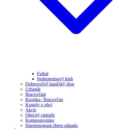
Futbal
Stolnotenisový klub
Dobrovoľný hasičský zbor
Urbariát
Bracovčatá
Kronika ⁄ Bracovčan
Kostoly v obci
Akcie
Obecný cintorín
Kompostovisko
Harmonogram zberu odpadu