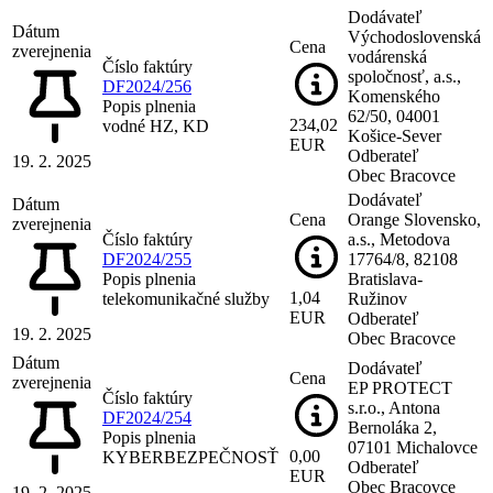
Dodávateľ
Dátum
Východoslovenská
Cena
zverejnenia
vodárenská
Číslo faktúry
spoločnosť, a.s.,
DF2024/256
Komenského
Popis plnenia
62/50, 04001
234,02
vodné HZ, KD
Košice-Sever
EUR
Odberateľ
19. 2. 2025
Obec Bracovce
Dodávateľ
Dátum
Cena
Orange Slovensko,
zverejnenia
Číslo faktúry
a.s., Metodova
DF2024/255
17764/8, 82108
Popis plnenia
Bratislava-
1,04
telekomunikačné služby
Ružinov
EUR
Odberateľ
19. 2. 2025
Obec Bracovce
Dátum
Dodávateľ
Cena
zverejnenia
EP PROTECT
Číslo faktúry
s.r.o., Antona
DF2024/254
Bernoláka 2,
Popis plnenia
07101 Michalovce
0,00
KYBERBEZPEČNOSŤ
Odberateľ
EUR
Obec Bracovce
19. 2. 2025