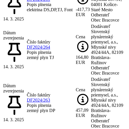
Popis plnenia
04001 Košice-
-417,73
elektrina DS,DP,TJ, Font
Staré Mesto
EUR
Odberateľ
14. 3. 2025
Obec Bracovce
Dodávateľ
Slovenský
Dátum
Cena
plynárenský
zverejnenia
Číslo faktúry
priemysel, a.s.,
DF2024/264
Mlynské nivy
Popis plnenia
4924/44A, 82109
164,80
zemný plyn TJ
Bratislava-
EUR
Ružinov
14. 3. 2025
Odberateľ
Obec Bracovce
Dodávateľ
Slovenský
Dátum
Cena
plynárenský
zverejnenia
Číslo faktúry
priemysel, a.s.,
DF2024/263
Mlynské nivy
Popis plnenia
4924/44A, 82109
457,09
zemný plyn DP
Bratislava-
EUR
Ružinov
14. 3. 2025
Odberateľ
Obec Bracovce