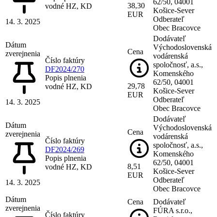
62/50, 04001
38,30
vodné HZ, KD
Košice-Sever
EUR
Odberateľ
14. 3. 2025
Obec Bracovce
Dodávateľ
Dátum
Východoslovenská
Cena
zverejnenia
vodárenská
Číslo faktúry
spoločnosť, a.s.,
DF2024/270
Komenského
Popis plnenia
62/50, 04001
29,78
vodné HZ, KD
Košice-Sever
EUR
Odberateľ
14. 3. 2025
Obec Bracovce
Dodávateľ
Dátum
Východoslovenská
Cena
zverejnenia
vodárenská
Číslo faktúry
spoločnosť, a.s.,
DF2024/269
Komenského
Popis plnenia
62/50, 04001
8,51
vodné HZ, KD
Košice-Sever
EUR
Odberateľ
14. 3. 2025
Obec Bracovce
Dátum
Cena
Dodávateľ
zverejnenia
FÚRA s.r.o.,
Číslo faktúry