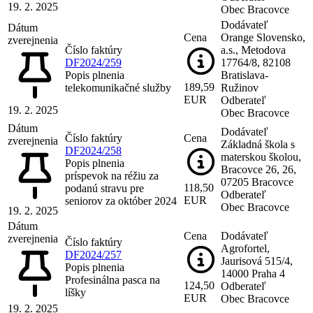
19. 2. 2025
Obec Bracovce
Dodávateľ
Dátum
Cena
Orange Slovensko,
zverejnenia
Číslo faktúry
a.s., Metodova
DF2024/259
17764/8, 82108
Popis plnenia
Bratislava-
189,59
telekomunikačné služby
Ružinov
EUR
Odberateľ
19. 2. 2025
Obec Bracovce
Dátum
Dodávateľ
Číslo faktúry
Cena
zverejnenia
Základná škola s
DF2024/258
materskou školou,
Popis plnenia
Bracovce 26, 26,
príspevok na réžiu za
07205 Bracovce
118,50
podanú stravu pre
Odberateľ
EUR
seniorov za október 2024
Obec Bracovce
19. 2. 2025
Dátum
Cena
Dodávateľ
zverejnenia
Číslo faktúry
Agrofortel,
DF2024/257
Jaurisová 515/4,
Popis plnenia
14000 Praha 4
Profesinálna pasca na
124,50
Odberateľ
líšky
EUR
Obec Bracovce
19. 2. 2025