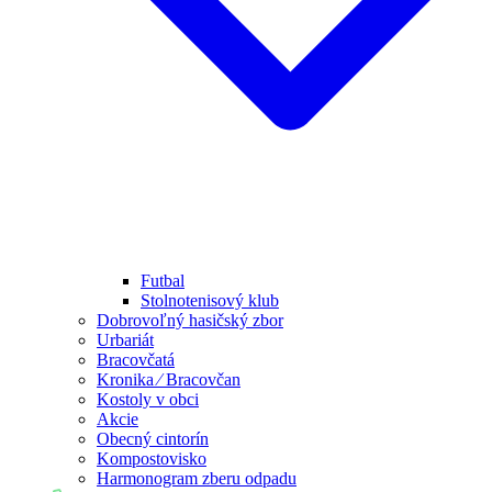
Futbal
Stolnotenisový klub
Dobrovoľný hasičský zbor
Urbariát
Bracovčatá
Kronika ⁄ Bracovčan
Kostoly v obci
Akcie
Obecný cintorín
Kompostovisko
Harmonogram zberu odpadu