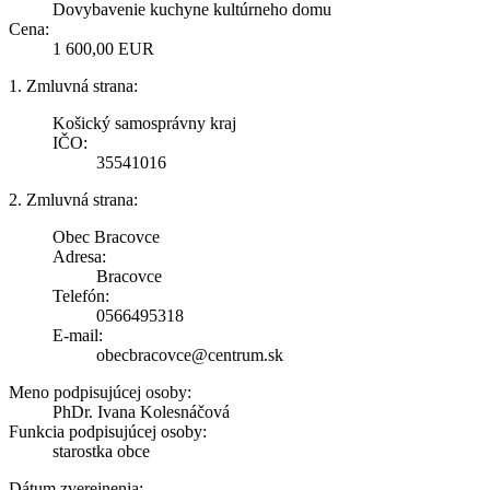
Dovybavenie kuchyne kultúrneho domu
Cena:
1 600,00 EUR
1. Zmluvná strana:
Košický samosprávny kraj
IČO:
35541016
2. Zmluvná strana:
Obec Bracovce
Adresa:
Bracovce
Telefón:
0566495318
E-mail:
obecbracovce@centrum.sk
Meno podpisujúcej osoby:
PhDr. Ivana Kolesnáčová
Funkcia podpisujúcej osoby:
starostka obce
Dátum zverejnenia: