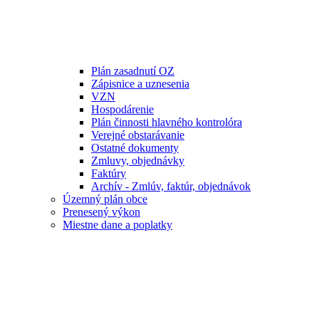
Plán zasadnutí OZ
Zápisnice a uznesenia
VZN
Hospodárenie
Plán činnosti hlavného kontrolóra
Verejné obstarávanie
Ostatné dokumenty
Zmluvy, objednávky
Faktúry
Archív - Zmlúv, faktúr, objednávok
Územný plán obce
Prenesený výkon
Miestne dane a poplatky