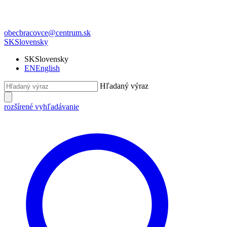
obecbracovce@centrum.sk
SK
Slovensky
SK
Slovensky
EN
English
Hľadaný výraz
rozšírené vyhľadávanie