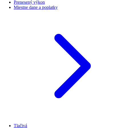
Prenesený výkon
Miestne dane a poplatky
Tlačivá