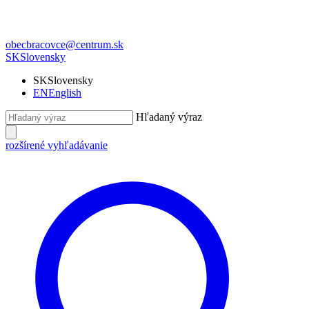
obecbracovce@centrum.sk
SK
Slovensky
SK
Slovensky
EN
English
Hľadaný výraz
rozšírené vyhľadávanie