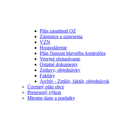
Plán zasadnutí OZ
Zápisnice a uznesenia
VZN
Hospodárenie
Plán činnosti hlavného kontrolóra
Verejné obstarávanie
Ostatné dokumenty
Zmluvy, objednávky
Faktúry
Archív - Zmlúv, faktúr, objednávok
Územný plán obce
Prenesený výkon
Miestne dane a poplatky