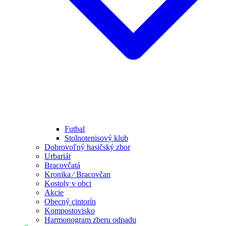
Futbal
Stolnotenisový klub
Dobrovoľný hasičský zbor
Urbariát
Bracovčatá
Kronika ⁄ Bracovčan
Kostoly v obci
Akcie
Obecný cintorín
Kompostovisko
Harmonogram zberu odpadu