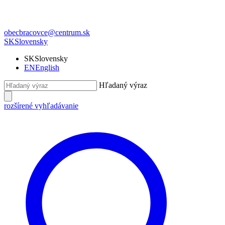
obecbracovce@centrum.sk
SK
Slovensky
SK
Slovensky
EN
English
Hľadaný výraz
rozšírené vyhľadávanie