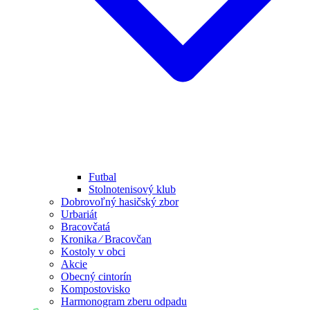
Futbal
Stolnotenisový klub
Dobrovoľný hasičský zbor
Urbariát
Bracovčatá
Kronika ⁄ Bracovčan
Kostoly v obci
Akcie
Obecný cintorín
Kompostovisko
Harmonogram zberu odpadu