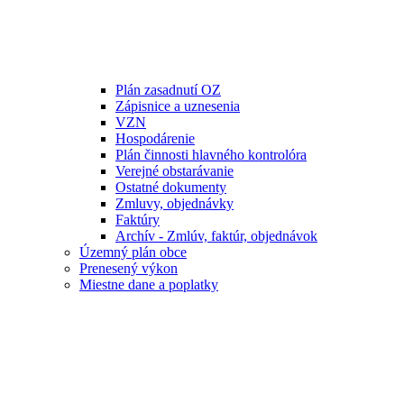
Plán zasadnutí OZ
Zápisnice a uznesenia
VZN
Hospodárenie
Plán činnosti hlavného kontrolóra
Verejné obstarávanie
Ostatné dokumenty
Zmluvy, objednávky
Faktúry
Archív - Zmlúv, faktúr, objednávok
Územný plán obce
Prenesený výkon
Miestne dane a poplatky